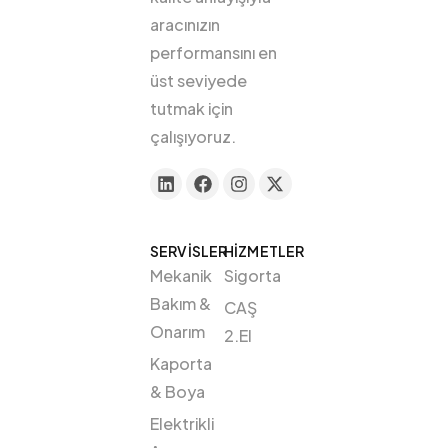
aracınızın
performansını en
üst seviyede
tutmak için
çalışıyoruz.
SERVİSLER
HİZMETLER
Mekanik
Sigorta
Bakım &
CAŞ
Onarım
2.El
Kaporta
& Boya
Elektrikli