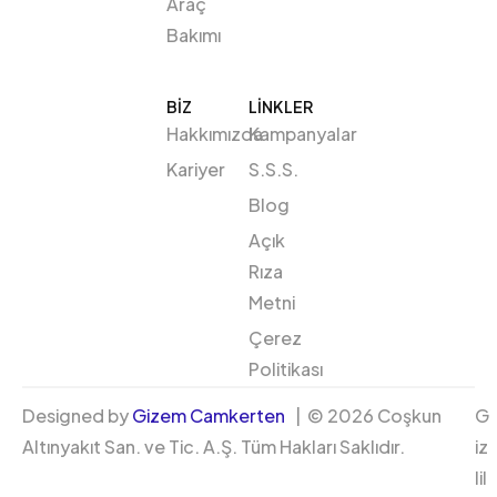
Araç
Bakımı
BIZ
LİNKLER
Hakkımızda
Kampanyalar
Kariyer
S.S.S.
Blog
Açık
Rıza
Metni
Çerez
Politikası
Designed by
Gizem Camkerten
| © 2026 Coşkun
G
Altınyakıt San. ve Tic. A.Ş. Tüm Hakları Saklıdır.
iz
lil