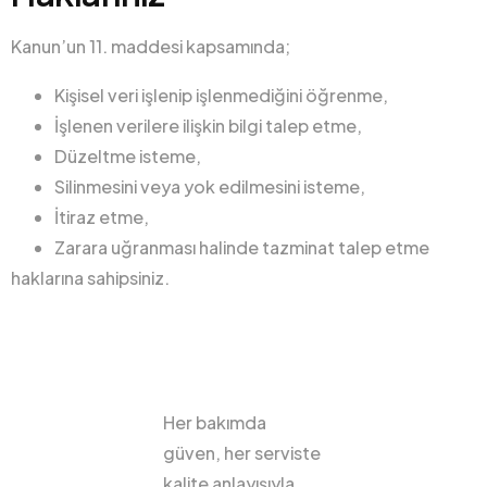
Kanun’un 11. maddesi kapsamında;
Kişisel veri işlenip işlenmediğini öğrenme,
İşlenen verilere ilişkin bilgi talep etme,
Düzeltme isteme,
Silinmesini veya yok edilmesini isteme,
İtiraz etme,
Zarara uğranması halinde tazminat talep etme
haklarına sahipsiniz.
Her bakımda
güven, her serviste
kalite anlayışıyla