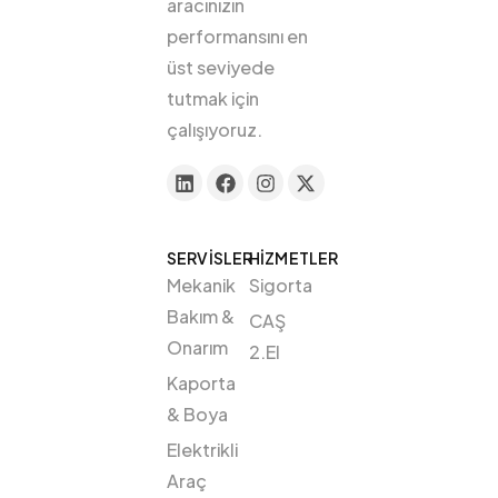
aracınızın
performansını en
üst seviyede
tutmak için
çalışıyoruz.
SERVİSLER
HİZMETLER
Mekanik
Sigorta
Bakım &
CAŞ
Onarım
2.El
Kaporta
& Boya
Elektrikli
Araç