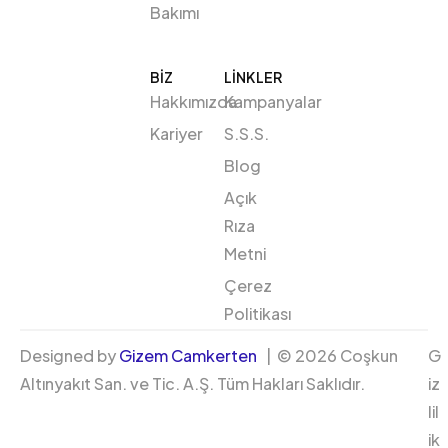
Bakımı
BIZ
LİNKLER
Hakkımızda
Kampanyalar
Kariyer
S.S.S.
Blog
Açık
Rıza
Metni
Çerez
Politikası
Designed by
Gizem Camkerten
| © 2026 Coşkun
G
Altınyakıt San. ve Tic. A.Ş. Tüm Hakları Saklıdır.
iz
lil
ik